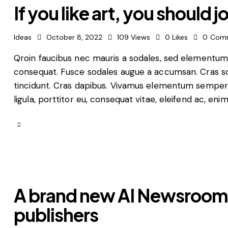
If you like art, you should 
Ideas
October 8, 2022
109
Views
0
Likes
0
Com
Qroin faucibus nec mauris a sodales, sed elementum m
consequat. Fusce sodales augue a accumsan. Cras soll
tincidunt. Cras dapibus. Vivamus elementum semper n
ligula, porttitor eu, consequat vitae, eleifend ac, eni
A brand new AI Newsroom 
publishers