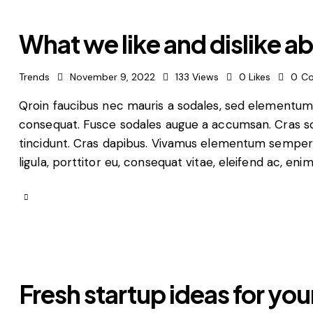
What we like and dislike a
Trends
November 9, 2022
133
Views
0
Likes
0
C
Qroin faucibus nec mauris a sodales, sed elementum m
consequat. Fusce sodales augue a accumsan. Cras soll
tincidunt. Cras dapibus. Vivamus elementum semper n
ligula, porttitor eu, consequat vitae, eleifend ac, eni
Fresh startup ideas for you