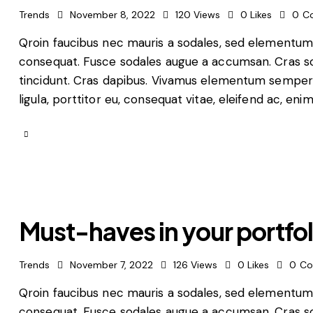
Trends
November 8, 2022
120
Views
0
Likes
0
C
Qroin faucibus nec mauris a sodales, sed elementum m
consequat. Fusce sodales augue a accumsan. Cras soll
tincidunt. Cras dapibus. Vivamus elementum semper n
ligula, porttitor eu, consequat vitae, eleifend ac, eni
Must-haves in your portfol
Trends
November 7, 2022
126
Views
0
Likes
0
Co
Qroin faucibus nec mauris a sodales, sed elementum m
consequat. Fusce sodales augue a accumsan. Cras soll