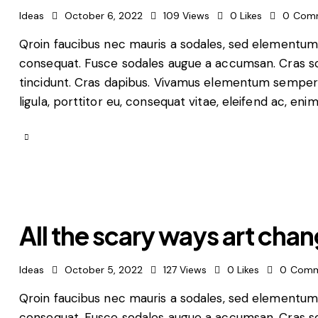
Ideas
October 6, 2022
109
Views
0
Likes
0
Com
Qroin faucibus nec mauris a sodales, sed elementum m
consequat. Fusce sodales augue a accumsan. Cras soll
tincidunt. Cras dapibus. Vivamus elementum semper n
ligula, porttitor eu, consequat vitae, eleifend ac, eni
All the scary ways art chan
Ideas
October 5, 2022
127
Views
0
Likes
0
Comm
Qroin faucibus nec mauris a sodales, sed elementum m
consequat. Fusce sodales augue a accumsan. Cras soll