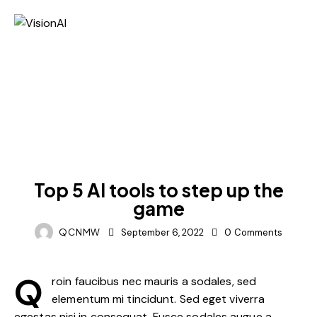
BLOG
Top 5 AI tools to step up the
game
QCNMW
September 6, 2022
0
Comments
Q
roin faucibus nec mauris a sodales, sed
elementum mi tincidunt. Sed eget viverra
egestas nisi in consequat. Fusce sodales augue a