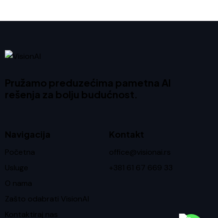
Pružamo preduzećima pametna AI
rešenja za bolju budućnost.
Navigacija
Kontakt
Početna
office@visionai.rs
Usluge
+381 61 67 669 33
O nama
Zašto odabrati VisionAI
Kontaktiraj nas