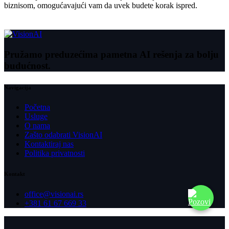
biznisom, omogućavajući vam da uvek budete korak ispred.
Pružamo preduzećima pametna AI rešenja za bolju
budućnost.
Navigacija
Početna
Usluge
O nama
Zašto odabrati VisionAI
Kontaktiraj nas
Politika privatnosti
Kontakt
office@visionai.rs
+381 61 67 669 33