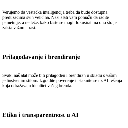
Verujemo da veštačka inteligencija treba da bude dostupna
preduzećima svih veličina. Naši alati vam pomažu da radite
pametnije, a ne teže, kako biste se mogli fokusirati na ono što je
zaista važno – rast.
Prilagođavanje i brendiranje
Svaki naš alat može biti prilagođen i brendiran u skladu s vašim
jedinstvenim stilom. Izgradite poverenje i istaknite se uz AI rešenja
koja odražavaju identitet vašeg brenda.
Etika i transparentnost u AI