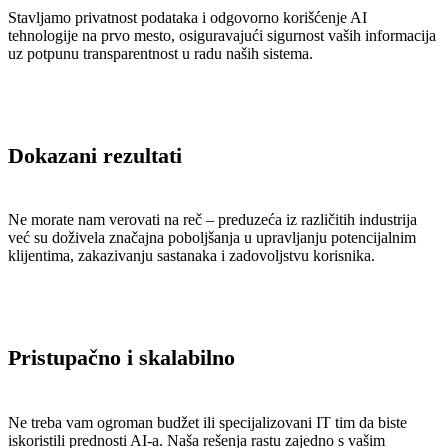
Stavljamo privatnost podataka i odgovorno korišćenje AI
tehnologije na prvo mesto, osiguravajući sigurnost vaših informacija
uz potpunu transparentnost u radu naših sistema.
Dokazani rezultati
Ne morate nam verovati na reč – preduzeća iz različitih industrija
već su doživela značajna poboljšanja u upravljanju potencijalnim
klijentima, zakazivanju sastanaka i zadovoljstvu korisnika.
Pristupačno i skalabilno
Ne treba vam ogroman budžet ili specijalizovani IT tim da biste
iskoristili prednosti AI-a. Naša rešenja rastu zajedno s vašim