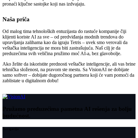
pronaći ključne sastojke koji nas izdvajaju.
Naša priča
Od malog tima tehnoloških entuzijasta do rastuće kompanije čiji
klijenti koriste AI za sve – od predviđanja modnih trendova do
upravljanja zalihama kao da igraju Tetris – uvek smo verovali da
veštačka inteligencija ne mora biti zastrašujuća. Naš cilj je da
preduzećima svih veličina pružimo moć AI-a, bez glavobolje.
Ako želite da iskoristite prednosti veštačke inteligencije, ali vas brine
tehnička složenost, na pravom ste mestu. Sa VisionAI ne dobijate
samo softver – dobijate dugoročnog partnera koji će vam pomoći da
zablistate u digitalnom dobu!
Pružamo preduzećima pametna AI rešenja za bolju
budućnost.
Navigacija