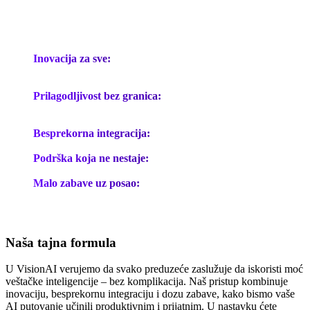
Inovacija za sve:
Bilo da ste mala butik firma ili rastući
tehnološki startup, naša AI rešenja su poput švajcarskog noža
za digitalno doba.
Prilagodljivost bez granica:
Naša tehnologija je poput
kameleona – prilagođava se bojama, logotipu i ličnosti vašeg
brenda.
Besprekorna integracija:
Naš AI se savršeno uklapa u vaše
postojeće sisteme – poput putera od kikirikija i džema.
Podrška koja ne nestaje:
Tu smo kad god vam zatreba, ne
samo dok traje ugovor.
Malo zabave uz posao:
Možda ne pravimo „tata fore“, ali
ćemo vam sigurno olakšati posao (i učiniti ga malo
zanimljivijim).
Naša tajna formula
U VisionAI verujemo da svako preduzeće zaslužuje da iskoristi moć
veštačke inteligencije – bez komplikacija. Naš pristup kombinuje
inovaciju, besprekornu integraciju i dozu zabave, kako bismo vaše
AI putovanje učinili produktivnim i prijatnim. U nastavku ćete