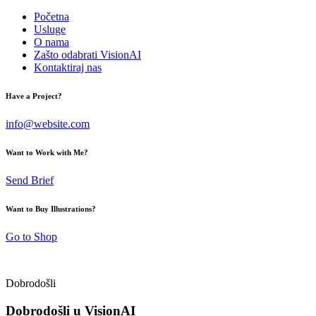
Početna
Usluge
O nama
Zašto odabrati VisionAI
Kontaktiraj nas
Have a Project?
info@website.com
Want to Work with Me?
Send Brief
Want to Buy Illustrations?
Go to Shop
Dobrodošli
Dobrodošli u VisionAI