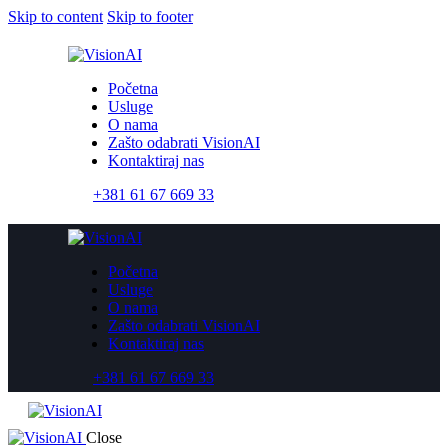
Skip to content
Skip to footer
Početna
Usluge
O nama
Zašto odabrati VisionAI
Kontaktiraj nas
+381 61 67 669 33
Početna
Usluge
O nama
Zašto odabrati VisionAI
Kontaktiraj nas
+381 61 67 669 33
Close