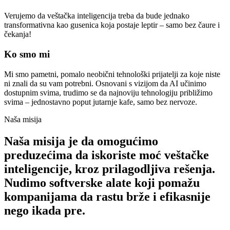
Verujemo da veštačka inteligencija treba da bude jednako
transformativna kao gusenica koja postaje leptir – samo bez čaure i
čekanja!
Ko smo mi
Mi smo pametni, pomalo neobični tehnološki prijatelji za koje niste
ni znali da su vam potrebni. Osnovani s vizijom da AI učinimo
dostupnim svima, trudimo se da najnoviju tehnologiju približimo
svima – jednostavno poput jutarnje kafe, samo bez nervoze.
Naša misija
Naša misija je da omogućimo
preduzećima da iskoriste moć veštačke
inteligencije, kroz prilagodljiva rešenja.
Nudimo softverske alate koji pomažu
kompanijama da rastu brže i efikasnije
nego ikada pre.