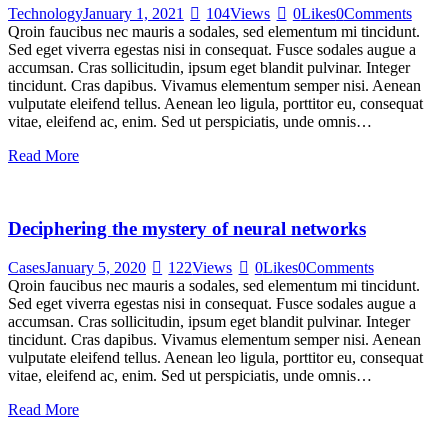
Technology
January 1, 2021
104
Views
0
Likes
0
Comments
Qroin faucibus nec mauris a sodales, sed elementum mi tincidunt.
Sed eget viverra egestas nisi in consequat. Fusce sodales augue a
accumsan. Cras sollicitudin, ipsum eget blandit pulvinar. Integer
tincidunt. Cras dapibus. Vivamus elementum semper nisi. Aenean
vulputate eleifend tellus. Aenean leo ligula, porttitor eu, consequat
vitae, eleifend ac, enim. Sed ut perspiciatis, unde omnis…
Read More
Deciphering the mystery of neural networks
Cases
January 5, 2020
122
Views
0
Likes
0
Comments
Qroin faucibus nec mauris a sodales, sed elementum mi tincidunt.
Sed eget viverra egestas nisi in consequat. Fusce sodales augue a
accumsan. Cras sollicitudin, ipsum eget blandit pulvinar. Integer
tincidunt. Cras dapibus. Vivamus elementum semper nisi. Aenean
vulputate eleifend tellus. Aenean leo ligula, porttitor eu, consequat
vitae, eleifend ac, enim. Sed ut perspiciatis, unde omnis…
Read More