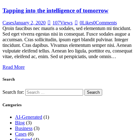
Tapping into the intelligence of tomorrow
Cases
January 2, 2020
107
Views
0
Likes
0
Comments
Qroin faucibus nec mauris a sodales, sed elementum mi tincidunt.
Sed eget viverra egestas nisi in consequat. Fusce sodales augue a
accumsan. Cras sollicitudin, ipsum eget blandit pulvinar. Integer
tincidunt. Cras dapibus. Vivamus elementum semper nisi. Aenean
vulputate eleifend tellus. Aenean leo ligula, porttitor eu, consequat
vitae, eleifend ac, enim. Sed ut perspiciatis, unde omnis…
Read More
Search
Search for:
Categories
AI-Generated
(1)
Blog
(3)
Business
(3)
Cases
(6)
Featured
(4)