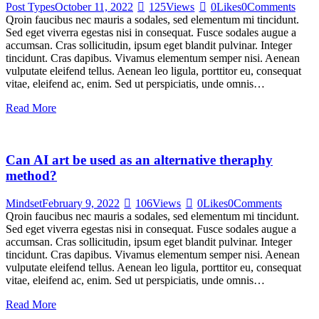
Post Types
October 11, 2022
125
Views
0
Likes
0
Comments
Qroin faucibus nec mauris a sodales, sed elementum mi tincidunt.
Sed eget viverra egestas nisi in consequat. Fusce sodales augue a
accumsan. Cras sollicitudin, ipsum eget blandit pulvinar. Integer
tincidunt. Cras dapibus. Vivamus elementum semper nisi. Aenean
vulputate eleifend tellus. Aenean leo ligula, porttitor eu, consequat
vitae, eleifend ac, enim. Sed ut perspiciatis, unde omnis…
Read More
Can AI art be used as an alternative theraphy
method?
Mindset
February 9, 2022
106
Views
0
Likes
0
Comments
Qroin faucibus nec mauris a sodales, sed elementum mi tincidunt.
Sed eget viverra egestas nisi in consequat. Fusce sodales augue a
accumsan. Cras sollicitudin, ipsum eget blandit pulvinar. Integer
tincidunt. Cras dapibus. Vivamus elementum semper nisi. Aenean
vulputate eleifend tellus. Aenean leo ligula, porttitor eu, consequat
vitae, eleifend ac, enim. Sed ut perspiciatis, unde omnis…
Read More