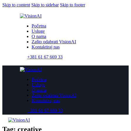
Skip to content
Skip to sidebar
Skip to footer
Početna
Usluge
O nama
Zašto odabrati VisionAI
Kontaktiraj nas
+381 61 67 669 33
Početna
Usluge
O nama
Zašto odabrati VisionAI
Kontaktiraj nas
+381 61 67 669 33
Tag: creative