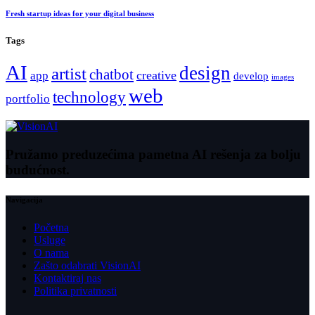
Fresh startup ideas for your digital business
Tags
AI
design
artist
chatbot
creative
app
develop
images
web
technology
portfolio
Pružamo preduzećima pametna AI rešenja za bolju
budućnost.
Navigacija
Početna
Usluge
O nama
Zašto odabrati VisionAI
Kontaktiraj nas
Politika privatnosti