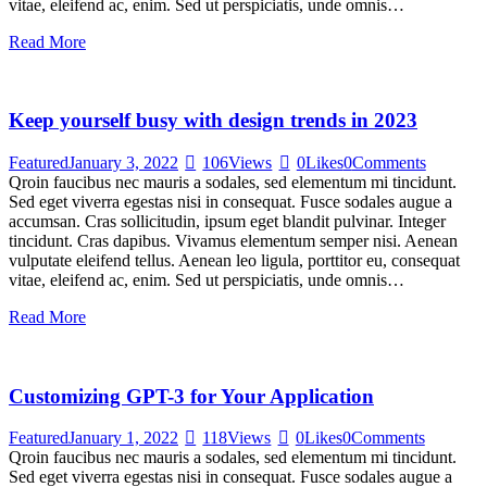
vitae, eleifend ac, enim. Sed ut perspiciatis, unde omnis…
Read More
Keep yourself busy with design trends in 2023
Featured
January 3, 2022
106
Views
0
Likes
0
Comments
Qroin faucibus nec mauris a sodales, sed elementum mi tincidunt.
Sed eget viverra egestas nisi in consequat. Fusce sodales augue a
accumsan. Cras sollicitudin, ipsum eget blandit pulvinar. Integer
tincidunt. Cras dapibus. Vivamus elementum semper nisi. Aenean
vulputate eleifend tellus. Aenean leo ligula, porttitor eu, consequat
vitae, eleifend ac, enim. Sed ut perspiciatis, unde omnis…
Read More
Customizing GPT-3 for Your Application
Featured
January 1, 2022
118
Views
0
Likes
0
Comments
Qroin faucibus nec mauris a sodales, sed elementum mi tincidunt.
Sed eget viverra egestas nisi in consequat. Fusce sodales augue a