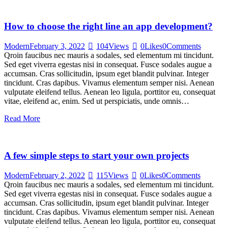
How to choose the right line an app development?
Modern
February 3, 2022
104
Views
0
Likes
0
Comments
Qroin faucibus nec mauris a sodales, sed elementum mi tincidunt.
Sed eget viverra egestas nisi in consequat. Fusce sodales augue a
accumsan. Cras sollicitudin, ipsum eget blandit pulvinar. Integer
tincidunt. Cras dapibus. Vivamus elementum semper nisi. Aenean
vulputate eleifend tellus. Aenean leo ligula, porttitor eu, consequat
vitae, eleifend ac, enim. Sed ut perspiciatis, unde omnis…
Read More
A few simple steps to start your own projects
Modern
February 2, 2022
115
Views
0
Likes
0
Comments
Qroin faucibus nec mauris a sodales, sed elementum mi tincidunt.
Sed eget viverra egestas nisi in consequat. Fusce sodales augue a
accumsan. Cras sollicitudin, ipsum eget blandit pulvinar. Integer
tincidunt. Cras dapibus. Vivamus elementum semper nisi. Aenean
vulputate eleifend tellus. Aenean leo ligula, porttitor eu, consequat