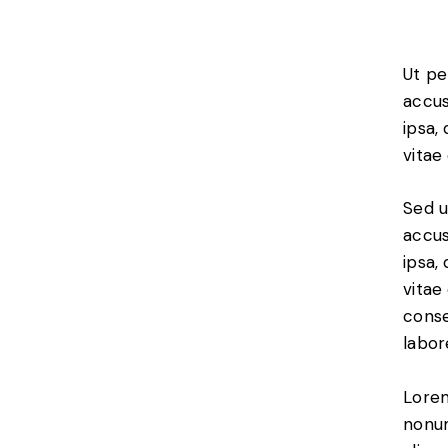
Ut pe
accus
ipsa,
vitae
Sed u
accus
ipsa,
vitae
conse
labor
Lorem
nonum