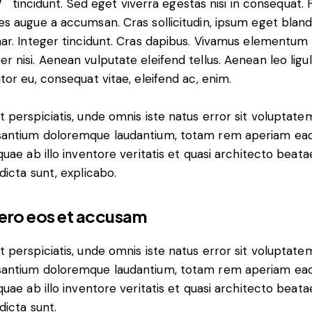
tincidunt. Sed eget viverra egestas nisi in consequat.
es augue a accumsan. Cras sollicitudin, ipsum eget bland
nar. Integer tincidunt. Cras dapibus. Vivamus elementum
r nisi. Aenean vulputate eleifend tellus. Aenean leo ligul
itor eu, consequat vitae, eleifend ac, enim.
t perspiciatis, unde omnis iste natus error sit voluptate
antium doloremque laudantium, totam rem aperiam ea
 quae ab illo inventore veritatis et quasi architecto beata
 dicta sunt, explicabo.
vero eos et accusam
t perspiciatis, unde omnis iste natus error sit voluptate
antium doloremque laudantium, totam rem aperiam ea
 quae ab illo inventore veritatis et quasi architecto beata
dicta sunt.