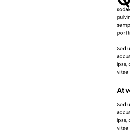
sodal
pulvi
sempe
portt
Sed u
accus
ipsa,
vitae
At 
Sed u
accus
ipsa,
vitae 