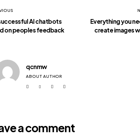
VIOUS
successful AI chatbots
Everything you ne
d on peoples feedback
create images wi
qcnmw
ABOUT AUTHOR
ave a comment