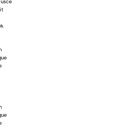
 Fusce
it
a,
m
que
e
m
que
e