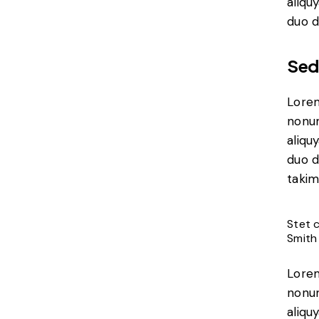
aliqu
duo d
Sed
Lorem
nonum
aliqu
duo d
takim
Stet 
Smith
Lorem
nonum
aliqu