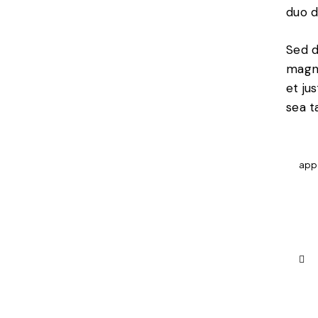
duo d
Sed d
magna
et ju
sea t
app