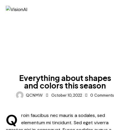
IDEAS
Everything about shapes
and colors this season
QCNMW
October 10, 2022
0
Comments
Q
roin faucibus nec mauris a sodales, sed
elementum mi tincidunt. Sed eget viverra
egestas nisi in consequat. Fusce sodales augue a