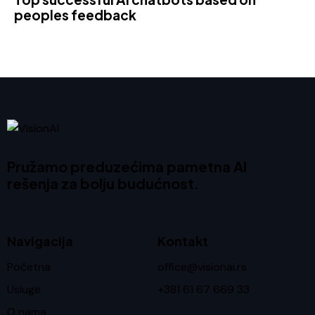
peoples feedback
Pružamo preduzećima pametna AI
rešenja za bolju budućnost.
Navigacija
Kontakt
Početna
office@visionai.rs
Usluge
+381 61 67 669 33
O nama