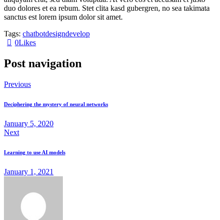
duo dolores et ea rebum. Stet clita kasd gubergren, no sea takimata
sanctus est lorem ipsum dolor sit amet.
Tags:
chatbot
design
develop
0
Likes
Post navigation
Previous
Deciphering the mystery of neural networks
January 5, 2020
Next
Learning to use AI models
January 1, 2021