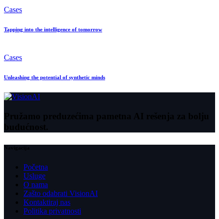
Cases
Tapping into the intelligence of tomorrow
Cases
Unleashing the potential of synthetic minds
Pružamo preduzećima pametna AI rešenja za bolju
budućnost.
Navigacija
Početna
Usluge
O nama
Zašto odabrati VisionAI
Kontaktiraj nas
Politika privatnosti