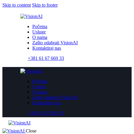
Skip to content
Skip to footer
Početna
Usluge
O nama
Zašto odabrati VisionAI
Kontaktiraj nas
+381 61 67 669 33
Početna
Usluge
O nama
Zašto odabrati VisionAI
Kontaktiraj nas
+381 61 67 669 33
Close