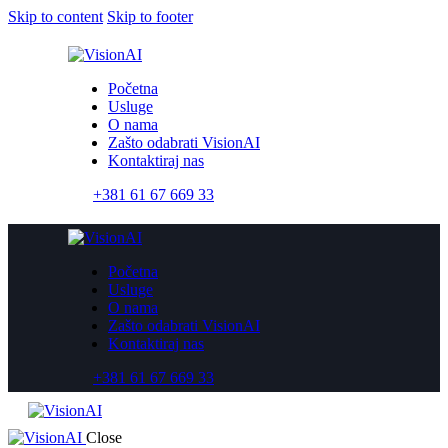
Skip to content
Skip to footer
Početna
Usluge
O nama
Zašto odabrati VisionAI
Kontaktiraj nas
+381 61 67 669 33
Početna
Usluge
O nama
Zašto odabrati VisionAI
Kontaktiraj nas
+381 61 67 669 33
Close