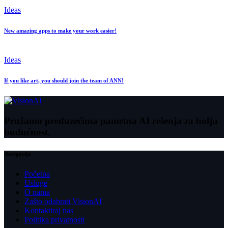
Ideas
New amazing apps to make your work easier!
Ideas
If you like art, you should join the team of ANN!
Pružamo preduzećima pametna AI rešenja za bolju
budućnost.
Navigacija
Početna
Usluge
O nama
Zašto odabrati VisionAI
Kontaktiraj nas
Politika privatnosti