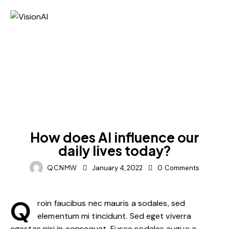
FEATURED
How does AI influence our
daily lives today?
QCNMW
January 4, 2022
0
Comments
Q
roin faucibus nec mauris a sodales, sed
elementum mi tincidunt. Sed eget viverra
egestas nisi in consequat. Fusce sodales augue a