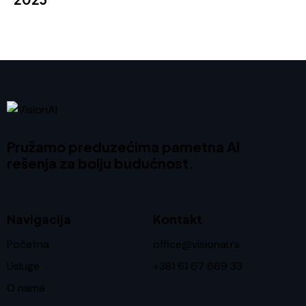
Pružamo preduzećima pametna AI
rešenja za bolju budućnost.
Navigacija
Kontakt
Početna
office@visionai.rs
Usluge
+381 61 67 669 33
O nama