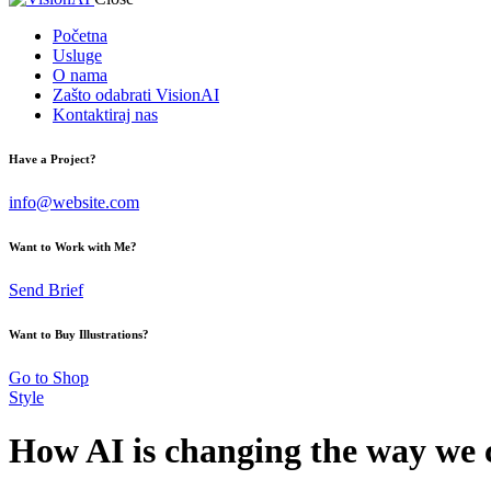
Početna
Usluge
O nama
Zašto odabrati VisionAI
Kontaktiraj nas
Have a Project?
info@website.com
Want to Work with Me?
Send Brief
Want to Buy Illustrations?
Go to Shop
Style
How AI is changing the way we c