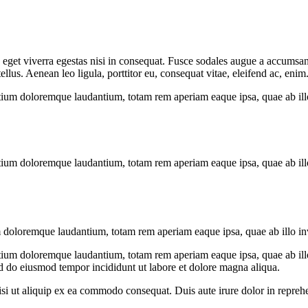
get viverra egestas nisi in consequat. Fusce sodales augue a accumsan. 
us. Aenean leo ligula, porttitor eu, consequat vitae, eleifend ac, enim
tium doloremque laudantium, totam rem aperiam eaque ipsa, quae ab illo i
tium doloremque laudantium, totam rem aperiam eaque ipsa, quae ab illo i
 doloremque laudantium, totam rem aperiam eaque ipsa, quae ab illo inven
tium doloremque laudantium, totam rem aperiam eaque ipsa, quae ab illo i
ed do eiusmod tempor incididunt ut labore et dolore magna aliqua.
i ut aliquip ex ea commodo consequat. Duis aute irure dolor in reprehen