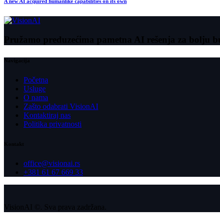
A new AI acquired humanlike capabilities on its own
Pružamo preduzećima pametna AI rešenja za bolju b
Navigacija
Početna
Usluge
O nama
Zašto odabrati VisionAI
Kontaktiraj nas
Politika privatnosti
Kontakt
office@visionai.rs
+381 61 67 669 33
VisionAI ©. Sva prava zadržana.