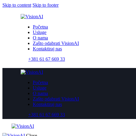
Skip to content
Skip to footer
Početna
Usluge
O nama
Zašto odabrati VisionAI
Kontaktiraj nas
+381 61 67 669 33
Početna
Usluge
O nama
Zašto odabrati VisionAI
Kontaktiraj nas
+381 61 67 669 33
Close