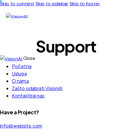
Skip to content
Skip to sidebar
Skip to footer
Support
Close
Početna
Usluge
O nama
Zašto odabrati VisionAI
Kontaktiraj nas
Have a Project?
info@website.com