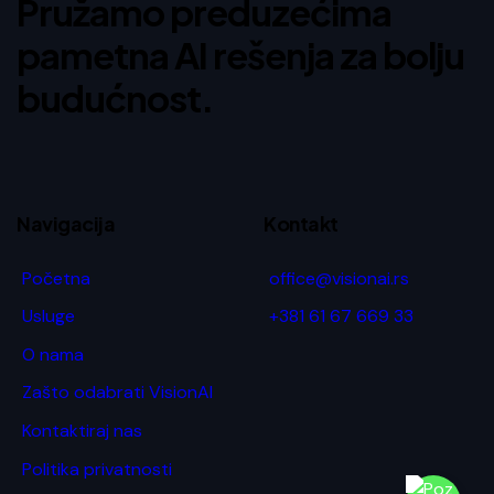
Pružamo preduzećima
pametna AI rešenja za bolju
budućnost.
Navigacija
Kontakt
Početna
office@visionai.rs
Usluge
+381 61 67 669 33
O nama
Zašto odabrati VisionAI
Kontaktiraj nas
Politika privatnosti