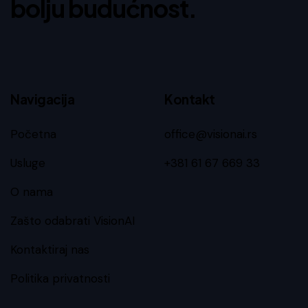
bolju budućnost.
Navigacija
Kontakt
Početna
office@visionai.rs
Usluge
+381 61 67 669 33
O nama
Zašto odabrati VisionAI
Kontaktiraj nas
Politika privatnosti