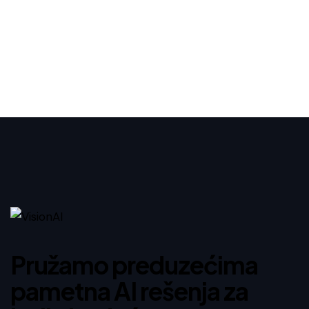
Pružamo preduzećima
pametna AI rešenja za