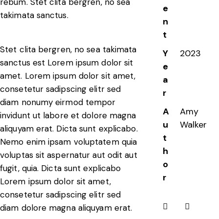
rebum. Stet clita bergren, no sea
e
takimata sanctus.
n
t
Stet clita bergren, no sea takimata
Y
2023
sanctus est Lorem ipsum dolor sit
e
amet. Lorem ipsum dolor sit amet,
a
consetetur sadipscing elitr sed
r
diam nonumy eirmod tempor
A
Amy
invidunt ut labore et dolore magna
u
Walker
aliquyam erat. Dicta sunt explicabo.
t
Nemo enim ipsam voluptatem quia
h
voluptas sit aspernatur aut odit aut
o
fugit, quia. Dicta sunt explicabo
r
Lorem ipsum dolor sit amet,
consetetur sadipscing elitr sed
diam dolore magna aliquyam erat.