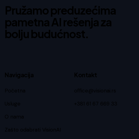
Pružamo preduzećima
pametna AI rešenja za
bolju budućnost.
Navigacija
Kontakt
Početna
office@visionai.rs
Usluge
+381 61 67 669 33
O nama
Zašto odabrati VisionAI