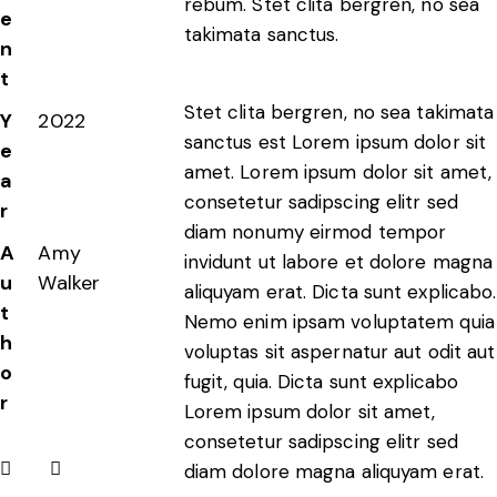
rebum. Stet clita bergren, no sea
e
takimata sanctus.
n
t
Stet clita bergren, no sea takimata
Y
2022
sanctus est Lorem ipsum dolor sit
e
amet. Lorem ipsum dolor sit amet,
a
consetetur sadipscing elitr sed
r
diam nonumy eirmod tempor
A
Amy
invidunt ut labore et dolore magna
u
Walker
aliquyam erat. Dicta sunt explicabo.
t
Nemo enim ipsam voluptatem quia
h
voluptas sit aspernatur aut odit aut
o
fugit, quia. Dicta sunt explicabo
r
Lorem ipsum dolor sit amet,
consetetur sadipscing elitr sed
diam dolore magna aliquyam erat.