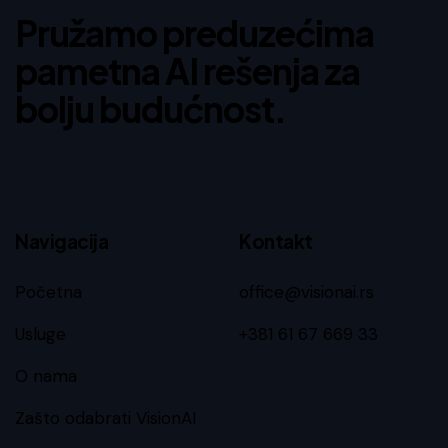
Pružamo preduzećima
pametna AI rešenja za
bolju budućnost.
Navigacija
Kontakt
Početna
office@visionai.rs
Usluge
+381 61 67 669 33
O nama
Zašto odabrati VisionAI