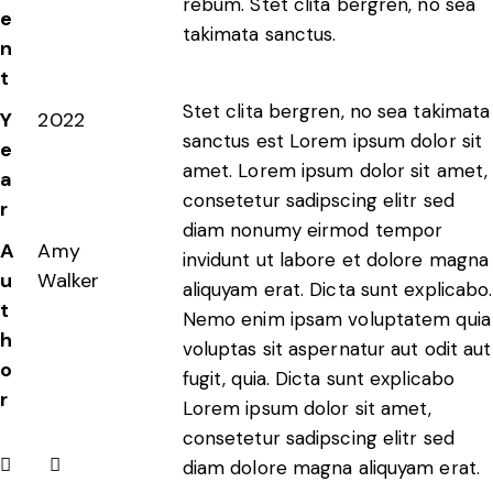
rebum. Stet clita bergren, no sea
e
takimata sanctus.
n
t
Stet clita bergren, no sea takimata
Y
2022
sanctus est Lorem ipsum dolor sit
e
amet. Lorem ipsum dolor sit amet,
a
consetetur sadipscing elitr sed
r
diam nonumy eirmod tempor
A
Amy
invidunt ut labore et dolore magna
u
Walker
aliquyam erat. Dicta sunt explicabo.
t
Nemo enim ipsam voluptatem quia
h
voluptas sit aspernatur aut odit aut
o
fugit, quia. Dicta sunt explicabo
r
Lorem ipsum dolor sit amet,
consetetur sadipscing elitr sed
diam dolore magna aliquyam erat.