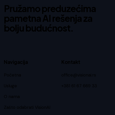
Pružamo preduzećima
pametna AI rešenja za
bolju budućnost.
Navigacija
Kontakt
Početna
office@visionai.rs
Usluge
+381 61 67 669 33
O nama
Zašto odabrati VisionAI